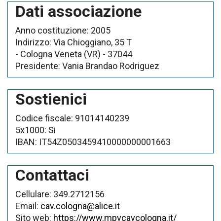
Dati associazione
Anno costituzione:
2005
Indirizzo:
Via Chioggiano, 35 T
- Cologna Veneta (VR)
- 37044
Presidente:
Vania Brandao Rodriguez
Sostienici
Codice fiscale:
91014140239
5x1000:
Si
IBAN:
IT54Z0503459410000000001663
Contattaci
Cellulare:
349.2712156
Email:
cav.cologna@alice.it
Sito web:
https://www.mpvcavcologna.it/