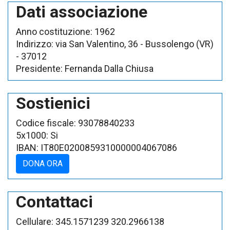
Dati associazione
Anno costituzione:
1962
Indirizzo:
via San Valentino, 36
- Bussolengo (VR)
- 37012
Presidente:
Fernanda Dalla Chiusa
Sostienici
Codice fiscale:
93078840233
5x1000:
Si
IBAN:
IT80E0200859310000004067086
DONA ORA
Contattaci
Cellulare:
345.1571239 320.2966138