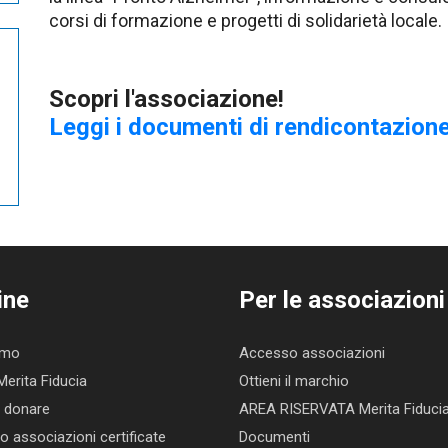
corsi di formazione e progetti di solidarietà locale.
Scopri l'associazione!
Leggi i documenti di rendicontazione
ine
Per le associazioni
amo
Accesso associazioni
Merita Fiducia
Ottieni il marchio
 donare
AREA RISERVATA Merita Fiduci
o associazioni certificate
Documenti