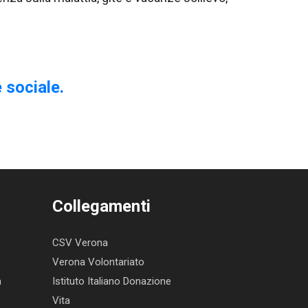
 sociale.
Collegamenti
CSV Verona
Verona Volontariato
a
Istituto Italiano Donazione
Vita