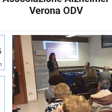
Verona ODV
5
o