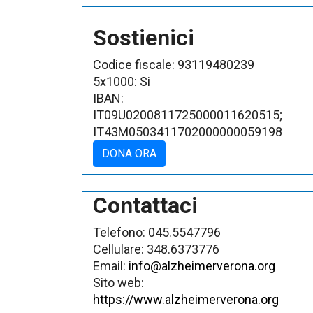
Sostienici
Codice fiscale:
93119480239
5x1000:
Si
IBAN:
IT09U0200811725000011620515;
IT43M0503411702000000059198
DONA ORA
Contattaci
Telefono:
045.5547796
Cellulare:
348.6373776
Email:
info@alzheimerverona.org
Sito web:
https://www.alzheimerverona.org